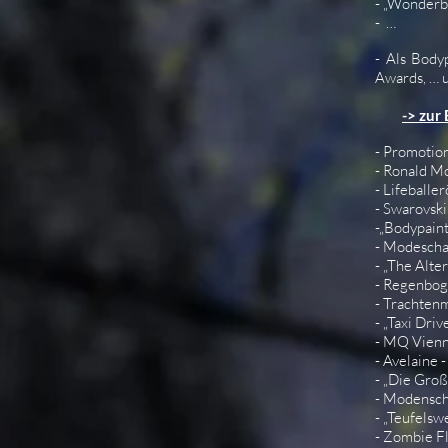
- „Wonderb
- …
- Als Body
Awards, … 
-> zur
- Promotion
- Ronald M
- Lifeballe
- Swarovski
-„Bodypaint
- Modeschau
- „The Alte
- Regenboge
- Trachten
- „Taxi Dr
- MQ Vienn
- Avelaine 
- „Die Gro
- Modensch
- „Teufelsw
- Zombie F