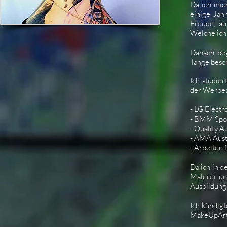
Da ich mic
einige Jah
Freude, au
Welche ich
Danach beg
lange besch
Ich studier
der Werbe
- LG Electr
- BMM Spo
- Quality A
- AMA Aust
- Arbeiten
Da ich in d
Malerei un
Ausbildung 
Ich kündig
MakeUpArti